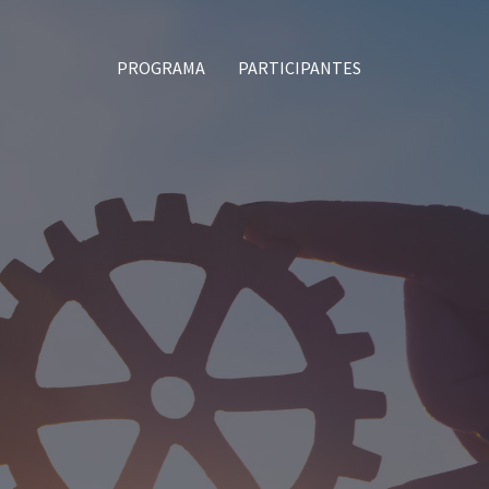
PROGRAMA
PARTICIPANTES
Atividade Cultural Dinamizada
pelo AmbientalIST