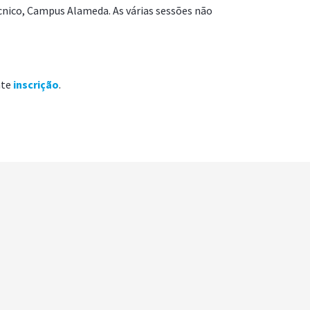
cnico, Campus Alameda. As várias sessões não
nte
inscrição
.