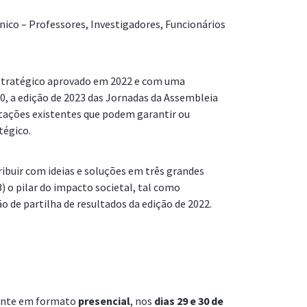
ico – Professores, Investigadores, Funcionários
Estratégico aprovado em 2022 e com uma
, a edição de 2023 das Jornadas da Assembleia
[Pilar do Impacto Societal]
itações existentes que podem garantir ou
Transição e inovação digital
tégico.
ribuir com ideias e soluções em três grandes
 3) o pilar do impacto societal, tal como
o de partilha de resultados da edição de 2022.
mente em formato
presencial
, nos
dias 29 e 30 de