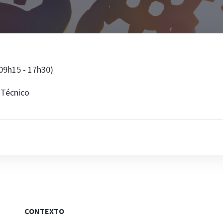
Dinamizada
Regime Jurídico do Ensino
dantis NAF
Superior - O seu impacto no
IST
09h15 - 17h30)
 Técnico
 Novo
lado na 1ª
CONTEXTO