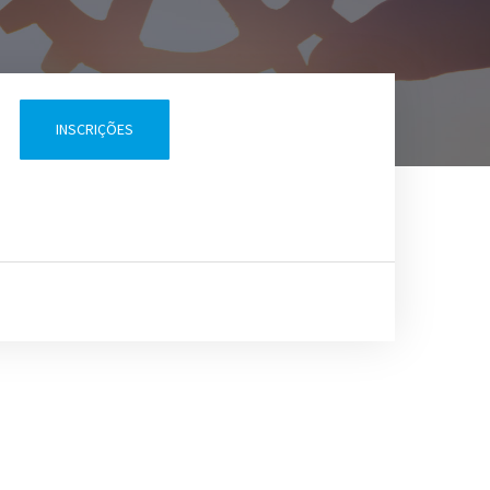
[Pilar da Educação] Novo
Modelo de Ensino e sua
implementação
INSCRIÇÕES