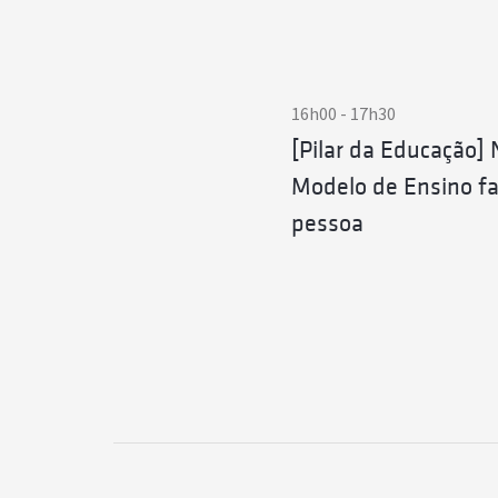
During the
same perio
Learning,
16h00 - 17h30
ht
[Pilar da Educação]
Modelo de Ensino fa
pessoa