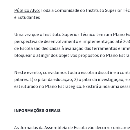
Público Alvo:
Toda a Comunidade do Instituto Superior Técn
e Estudantes
Uma vez que o Instituto Superior Técnico tem um Plano 
perspectiva de desenvolvimento e implementação até 2030
ão] Boas
[Pilar da Investigação]
de Escola são dedicadas à avaliação das ferramentas e lim
Implementação e
bloquear o atingir dos objetivos propostos no Plano Estra
monotorização da estratégia
Neste evento, convidamos toda a escola a discutir e a cont
pilares: 1) o pilar da educação; 2) o pilar da investigação; e
estruturado no Plano Estratégico. Existirá ainda uma sessã
ietal]
Sessão de Encerramento
tonomia
INFORMAÇÕES GERAIS
As Jornadas da Assembleia de Escola vão decorrer unica