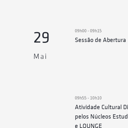
09h00 - 09h15
29
Sessão de Abertura
Mai
Leonor Ma
Pedro Orva
em 2022,
09h55 - 10h10
his PhD in
Telma Este
pel
Atividade Cultural 
desenvolv
Pedro con
pelos Núcleos Estu
que apoi
the studen
e LOUNGE
is the stu