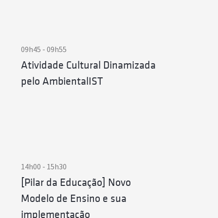
09h45 - 09h55
Atividade Cultural Dinamizada
pelo AmbientalIST
or Técnico
He is doing
ssor
ssando-se
14h00 - 15h30
dvisors are
Colabora no
e de
[Pilar da Educação] Novo
a a equipa
 Pedro was
Modelo de Ensino e sua
abalha na
rrently, he
ing at IST.
implementação